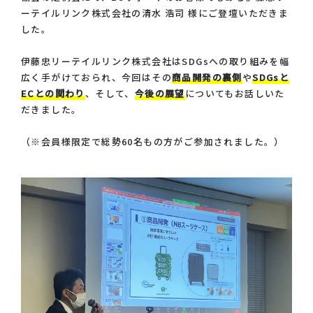
ーテイルリンク株式会社の清水 浩司 様にご登壇いただきま
した。
伊藤忠リーテイルリンク株式会社はSDGsへの取り組みを幅
広く手がけておられ、今回はその
商品開発の裏側
や
SDGsと
ECとの関わり
、そして、
今後の展望
についてもお話しいた
だきました。
（※会員様限定で総勢60名もの方がご参加されました。）