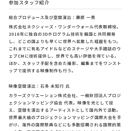
参加スタッフ紹介
総合プロデュース及び空間演出：藤原 一秀
株式会社ネクシィーズ・ワンダーウォール代表取締役。
2016年に独自の3Dホログラム技術を韓国と共同開発
し、どこの国よりも早くに世界へ拡散した経歴をもつ。
これまでに有名アイドルなどのステージや大手雑誌のウ
ェブCMに技術提供し、世界でも高い評価を得ている。
ほか、スタッフ手配を含めた撮影、編集までをワンスト
ップで提供する映像制作も行う。
映像空間演出：石多 未知行 氏
カラーズクリエーション株式会社、一般財団法人プロジ
ェクションマッピング協会 代表。映像を光として捉
え、空間を演出するアーティストとして国内外で活動。
世界最大級のプロジェクションマッピング国際大会を手
がけ、海外の国際祭典などにも多数招聘される国際的第