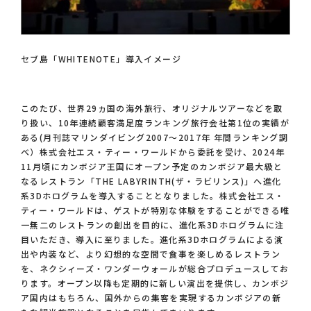
セブ島「WHITENOTE」導入イメージ
このたび、世界29ヵ国の海外旅行、オリジナルツアーなどを取
り扱い、10年連続顧客満足度ランキング旅行会社第1位の実績が
ある(月刊誌マリンダイビング2007〜2017年 年間ランキング調
べ）株式会社エス・ティー・ワールドから委託を受け、2024年
11月頃にカンボジア王国にオープン予定のカンボジア最大級と
なるレストラン「THE LABYRINTH(ザ・ラビリンス)」へ進化
系3Dホログラムを導入することとなりました。株式会社エス・
ティー・ワールドは、ゲストが特別な体験をすることができる唯
一無二のレストランの創出を目的に、進化系3Dホログラムに注
目いただき、導入に至りました。進化系3Dホログラムによる演
出や内装など、より幻想的な空間で食事を楽しめるレストラン
を、ネクシィーズ・ワンダーウォールが総合プロデュースしてお
ります。オープン以降も定期的に新しい演出を提供し、カンボジ
ア国内はもちろん、国外からの集客を実現するカンボジアの新