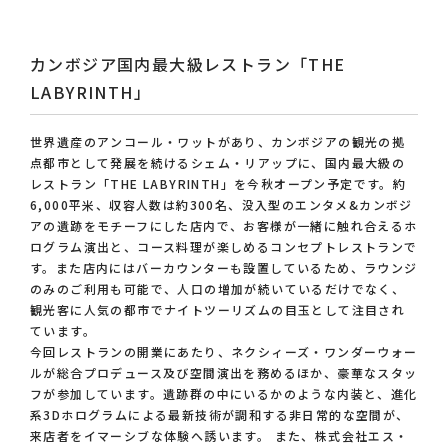
カンボジア国内最大級レストラン「THE
LABYRINTH」
世界遺産のアンコール・ワットがあり、カンボジアの観光の拠
点都市として発展を続けるシェム・リアップに、国内最大級の
レストラン「THE LABYRINTH」を今秋オープン予定です。約
6,000平米、収容人数は約300名、没入型のエンタメ&カンボジ
アの遺跡をモチーフにした店内で、お客様が一緒に触れ合えるホ
ログラム演出と、コース料理が楽しめるコンセプトレストランで
す。また店内にはバーカウンターも設置しているため、ラウンジ
のみのご利用も可能で、人口の増加が続いているだけでなく、
観光客に人気の都市でナイトツーリズムの目玉として注目され
ています。
今回レストランの開業にあたり、ネクシィーズ・ワンダーウォー
ルが総合プロデュース及び空間演出を務めるほか、豪華なスタッ
フが参加しています。遺跡群の中にいるかのような内装と、進化
系3Dホログラムによる最新技術が調和する非日常的な空間が、
来店者をイマーシブな体験へ誘います。 また、株式会社エス・