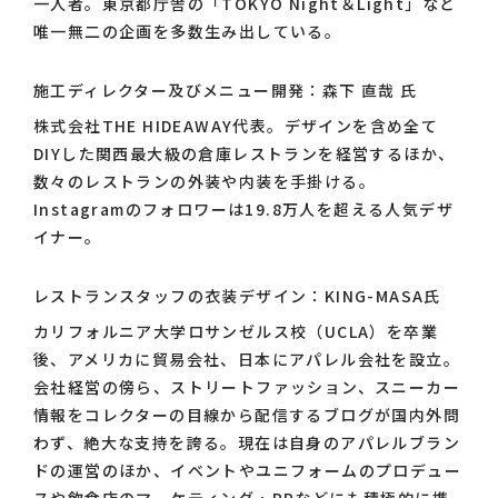
一人者。東京都庁舎の「TOKYO Night＆Light」など
唯一無二の企画を多数生み出している。
施工ディレクター及びメニュー開発：森下 直哉 氏
株式会社THE HIDEAWAY代表。デザインを含め全て
DIYした関西最大級の倉庫レストランを経営するほか、
数々のレストランの外装や内装を手掛ける。
Instagramのフォロワーは19.8万人を超える人気デザ
イナー。
レストランスタッフの衣装デザイン：KING-MASA氏
カリフォルニア大学ロサンゼルス校（UCLA）を卒業
後、アメリカに貿易会社、日本にアパレル会社を設立。
会社経営の傍ら、ストリートファッション、スニーカー
情報をコレクターの目線から配信するブログが国内外問
わず、絶大な支持を誇る。現在は自身のアパレルブラン
ドの運営のほか、イベントやユニフォームのプロデュー