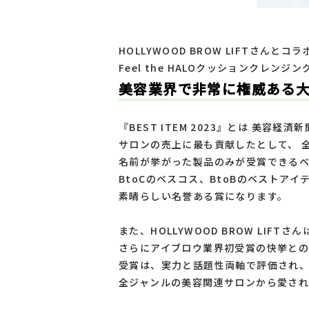
HOLLYWOOD BROW LIFTさんと
Feel the HALOクッションクレンジ
美容業界で非常に権威ある大き
『BEST ITEM 2023』とは
美容経済新
サロンの売上に最も貢献したとして、
名前が挙がった製品のみが受賞できる
BtoCのベスコス、BtoBのベストアイ
素晴らしい名誉ある賞になります。
また、HOLLYWOOD BROW LIFTさん
さらにアイブロウ業界初受賞の快挙との
受賞は、実力と話題性両軸で評価され
全ジャンルの美容関連サロンから愛さ