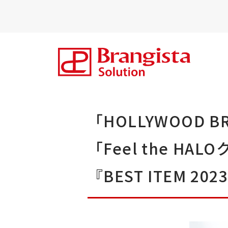
「HOLLYWOOD 
「Feel the H
『BEST ITEM 