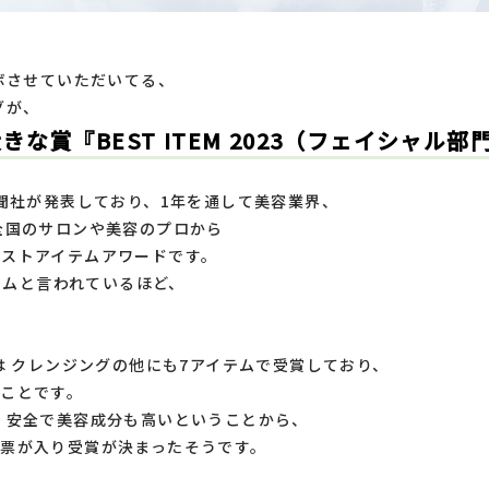
コラボさせていただいてる、
ングが、
な賞『BEST ITEM 2023（フェイシャル
聞社が発表しており、
1年を通して美容業界、
全国のサロンや美容のプロから
ベストアイテムアワードです。
テムと
言われているほど、
は
クレンジングの他にも7アイテムで受賞しており、
ことです。
、
安全で美容成分も高いということから、
れ票が入り
受賞が決まったそうです。