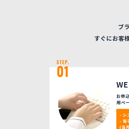
ブ
すぐにお客
STEP.
01
W
お申
用ペ
- 
- 
(当