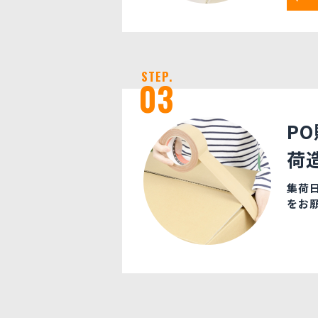
STEP.
03
P
荷
集荷
をお