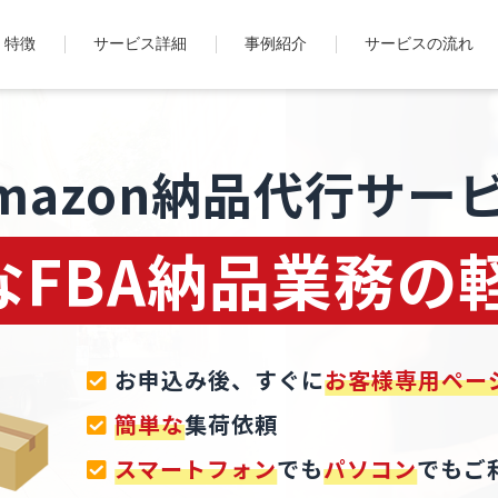
特徴
サービス詳細
事例紹介
サービスの流れ
mazon納品代行サー
なFBA納品業務の
お申込み後、すぐに
お客様専用ペー
簡単な
集荷依頼
スマートフォン
でも
パソコン
でもご