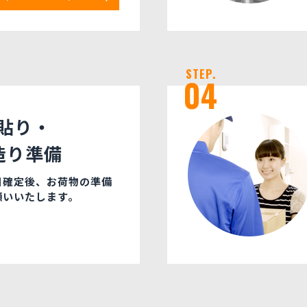
STEP.
04
O貼り・
造り準備
日確定後、お荷物の準備
願いいたします。