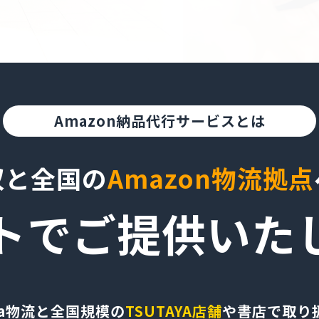
Amazon納品代行サービスとは
収と全国の
Amazon物流拠点
トでご提供
いた
sta物流と
全国規模の
TSUTAYA店舗
や書店で取り