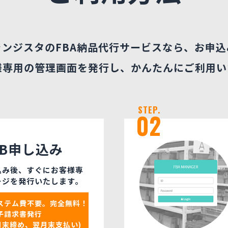
ランジスタのFBA納品代行サービスなら、お申込
様専用の管理画面を発行し、かんたんにご利用い
STEP.
02
EB申し込み
込み後、すぐにお客様専
ージを発行いたします。
システム費不要。完全無料！
電子請求書発行
月末締め、翌月末支払い)